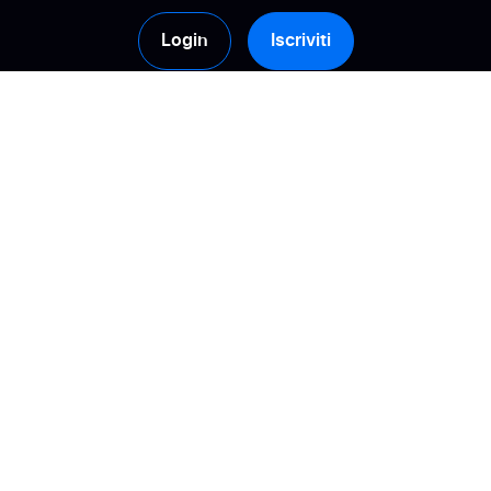
Login
Iscriviti
Prodotti
Soluzioni
Raccolta
Calcolate il vostro ROI
Gestione
Costruisci la fiducia
Attivazione
Migliora la visibilità
online
Analisi
Gestisci la tua e-
Syndication delle
reputation
recensioni
Incrementa le
Tipi di recensioni
conversioni
IA e recensioni dei
Trasformare le
clienti
recensioni in insight
azionabili