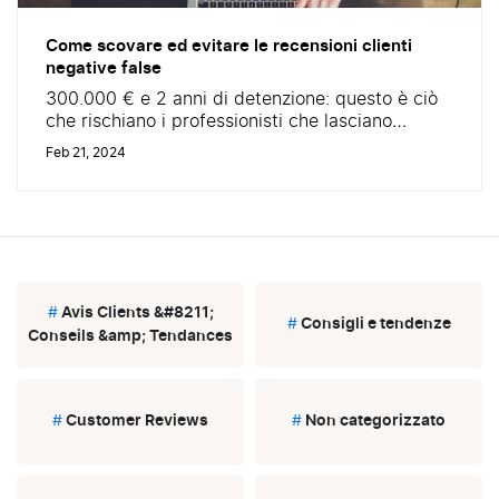
Come scovare ed evitare le recensioni clienti
negative false
300.000 € e 2 anni di detenzione: questo è ciò
che rischiano i professionisti che lasciano
circolare recensioni clienti false. Anche i
Feb 21, 2024
consumatori non sono esenti da conseguenze:
un utente è stato condannato a pagare un
risarcimento di 2.500€ e spese legali per un
ammontare di 5.000€ per aver pubblicato una
falsa recensione negativa su...
#
Avis Clients &#8211;
#
Consigli e tendenze
Conseils &amp; Tendances
#
Customer Reviews
#
Non categorizzato