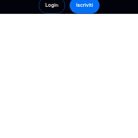
Login
Iscriviti
Prodotti
Soluzioni
Raccolta
Calcolate il vostro ROI
Gestione
Costruisci la fiducia
Attivazione
Migliora la visibilità
online
Analisi
Gestisci la tua e-
Syndication delle
reputation
recensioni
Incrementa le
Tipi di recensioni
conversioni
IA e recensioni dei
Trasformare le
clienti
recensioni in insight
azionabili