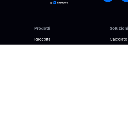
Prodotti
Soluzion
Raccolta
Calcolate 
Gestione
Costruisci
Attivazione
Migliora la
Analisi
Gestisci l
Syndication delle recensioni
Increment
Tipi di recensioni
Trasformar
IA e recensioni dei clienti
Unificare 