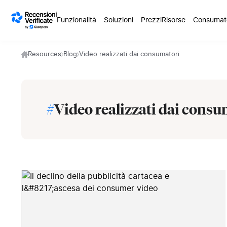
Skip to content
Funzionalità
Soluzioni
Prezzi
Risorse
Consumat
Resources
Blog
Video realizzati dai consumatori
#
Video realizzati dai consu