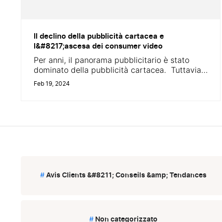
Il declino della pubblicità cartacea e
l&#8217;ascesa dei consumer video
Per anni, il panorama pubblicitario è stato
dominato della pubblicità cartacea. Tuttavia,
l&#8217;avvento dei canali digitali ha stravolto
Feb 19, 2024
le carte in tavola. Oggi assistiamo a un
fenomeno duplice: da una parte, il lento ma
inesorabile declino della pubblicità cartacea,
e, dall&#8217;altro, l&#8217;ascesa del digital
marketing. Negli ultimi anni sono infatti
emerse nuove tendenze rivoluzionarie nel...
#
Avis Clients &#8211; Conseils &amp; Tendances
#
Non categorizzato