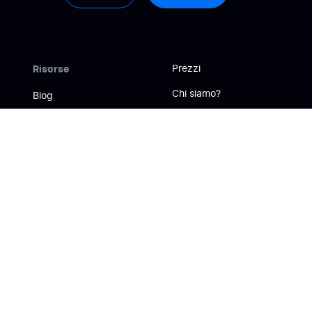
Risorse
Prezzi
Chi siamo?
Blog
Contattateci
Case Study
Ebooks
Help Center
Perché sceglierci?