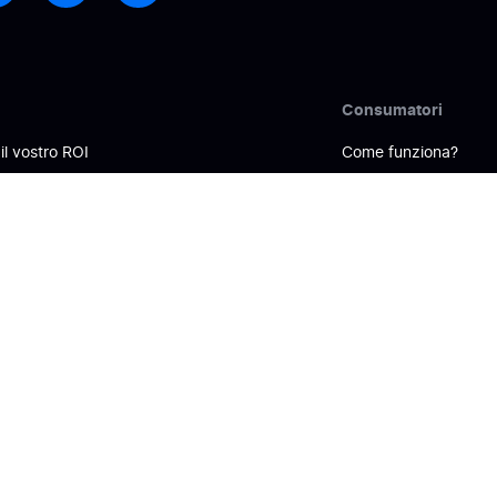
i
Consumatori
il vostro ROI
Come funziona?
 la fiducia
Elenco
 visibilità online
FAQ
a tua e-reputation
a le conversioni
e le recensioni in insight azionabili
la Voce del Cliente