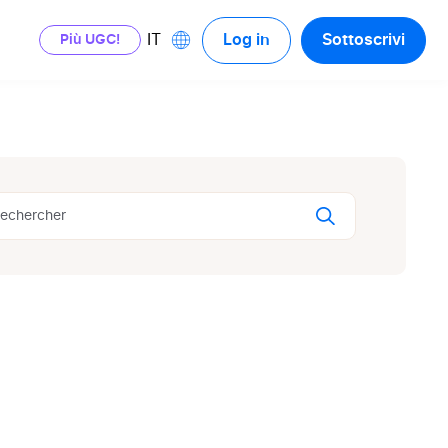
Log in
Sottoscrivi
IT
Più UGC!