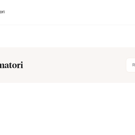
ori
matori