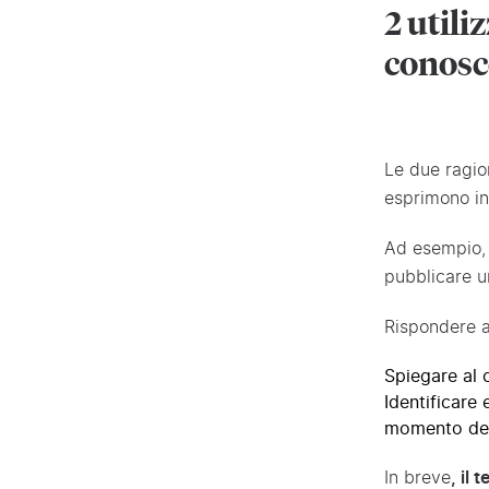
2 utili
conosc
Le due ragio
esprimono int
Ad esempio, u
pubblicare u
Rispondere a
Spiegare al 
Identificare 
momento del
In breve
, il