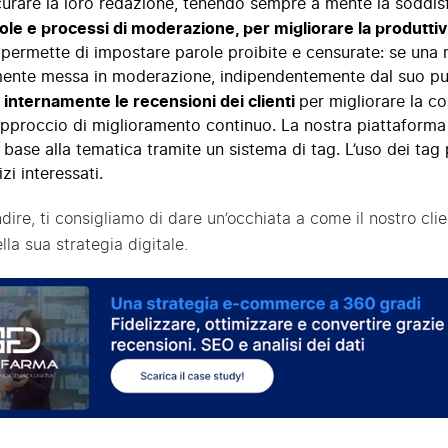
urare la loro redazione, tenendo sempre a mente la soddisf
gole e processi di moderazione, per migliorare la produttiv
permette di impostare parole proibite e censurate: se una 
ente messa in moderazione, indipendentemente dal suo pu
internamente le recensioni dei clienti
per migliorare la co
approccio di miglioramento continuo. La
nostra piattaforma
 base alla tematica tramite un sistema di tag. L’uso dei tag p
izi interessati.
dire, ti consigliamo di dare un’occhiata a come il nostro cl
lla sua strategia digitale.