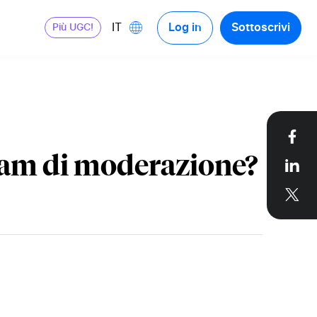
Log in
Sottoscrivi
IT
Più UGC!
Fac
team di moderazione?
Link
X