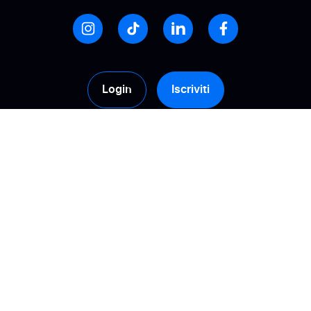
Login
Iscriviti
Prodotti
Soluzioni
Raccolta
Calcolate il vostro ROI
Gestione
Costruisci la fiducia
Attivazione
Migliora la visibilità
online
Analisi
Gestisci la tua e-
Syndication delle
reputation
recensioni
Incrementa le
Tipi di recensioni