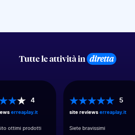
Tutte le attività in
diretta
4
5
iews
erreaplay.it
site reviews
erreaplay.it
to ottimi prodotti
Siete bravissimi