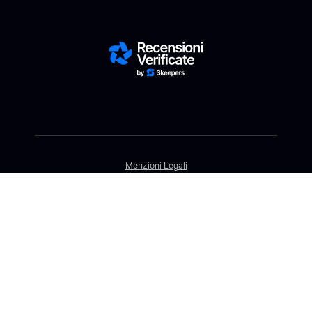
Menzioni Legali
Servizio NF
Carta dei Servizi
Dati personali
Condizioni Generali d’Uso